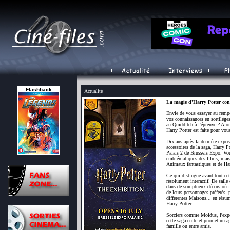
Flashback
Actualité
La magie d'Harry Potter cont
Envie de vous essayer au rempo
vos connaissances en sortilèges
au Quidditch à l'épreuve ? Alor
Harry Potter est faite pour vou
Dix ans après la dernière expo
accessoires de la saga, Harry P
Palais 2 de Brussels Expo. Vou
emblématiques des films, mais 
Animaux fantastiques et de Har
Ce qui distingue avant tout cet
résolument interactif. De salle 
dans de somptueux décors où il
de leurs personnages préférés, p
différentes Maisons... en résum
Harry Potter.
Sorciers comme Moldus, l'expos
cette saga culte et promet un 
famille ou entre amis.