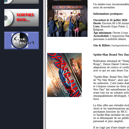
Un rendez-vous incontournable à
mois de novembre.
Informations pratiques:
Ouverture le 16 juillet 2026
Durée:
Environ 60 à 90 minut
Lieu:
Brussels Expo Palais 2, 
Belgium
Âge minimum:
Ouvert à tous 
Accessibilité:
L'exposition Harr
personnes à mobilité réduite.
Site & Billets:
harrypotterex
Spider-Man Brand New Day
Réalisateur remarqué de "Shan
Rings", Destin Daniel Cretton 
adaptations de comics et confir
avec ce qui est sans doute l'un
"Spider-Man: Brand New Day" 
de "No Way Home", alors que Pe
les mémoires. Cette trame dram
et s'impose comme un choix pa
New Day" fait naturellement la p
avant tout sur un scénario sol
remarquablement développés. C'e
force.
Le film offre une véritable évo
choix et les transformations au
prochaines histoires du MCU. 
ce Spider-Man enchaîne les sur
en se démarquant de ses prédéce
personnel et plus tangible.
Il ne s'agit pas d'une simple s