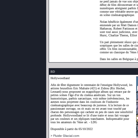
ne perd jamais de vue son objec
début de film déconcertant et u
numériques atteignent parfois 
comme une véritable œuvre qui 
en scène cinématographique.
Nolan bénéficie également d'un
emmenée par un Matt Damon i
Hathaway, Robert Pattinson et
sont tout aussi judicieux, a
Hurst, Charlize Theron, Elliot
Un pari pleinement réussi qui d
sceptiques que les salles de c
offrir. Un film incontournable,
comme un classique du 7ème
Dans les salles en Belgique à 
BD
Hollywoodland
Afin de fêter dignement le centenaire de l'enseigne Hollywood, les
artistes bruxellois Eric Maltaite (421) et Zidrou (Ric Hochet,
Leonard) nous proposent un magnifique album qui retrace par de
petites scènes l'âge d'or du cinéma américain. Sur un ton
humoristique, parfois sarcastique, voir même irrévérencieux, les
auteurs nous projettent dans les coulisses de l'industrie
cinématographique avec beaucoup de justesse. A la lecture de ce
passionnant ouvrage, on rit mais on est avant tout touché par
chacun des personnages qui cachent en peu de cases une sensibilité
profonde. Hollywoodland se lit d'une traite et nous fait voyager
par ses couleurs et ses répliques tranchantes. Indispensable pour
tous les amateurs du 7ème art. - LDG
Disponible à partir du 05/10/2022
> Fluide Glacial.com