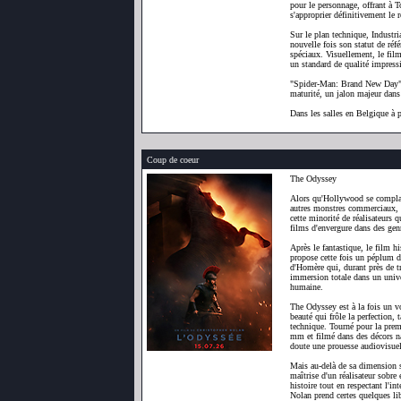
pour le personnage, offrant à 
s'approprier définitivement le r
Sur le plan technique, Industr
nouvelle fois son statut de réfé
spéciaux. Visuellement, le film
un standard de qualité impress
"Spider-Man: Brand New Day" e
maturité, un jalon majeur da
Dans les salles en Belgique à 
Coup de coeur
The Odyssey
Alors qu'Hollywood se complaît
autres monstres commerciaux, C
cette minorité de réalisateurs 
films d'envergure dans des gen
Après le fantastique, le film his
propose cette fois un péplum d
d'Homère qui, durant près de t
immersion totale dans un univer
humaine.
The Odyssey est à la fois un vo
beauté qui frôle la perfection,
technique. Tourné pour la pre
mm et filmé dans des décors na
doute une prouesse audiovisuel
Mais au-delà de sa dimension sp
maîtrise d'un réalisateur sobre 
histoire tout en respectant l'in
Nolan prend certes quelques lib