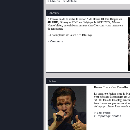
> Photos Eric Maltaite
Concours
A l'occasion de la sortie la saison 1 de House Of The Dragon en
4K UHD, Blu-ray et DVD en Belgique le 20/12/2022, Warner
Home Video, en colaboration avec cine-files.com vous proposent
de remporter:
- 4 exemplaires de la série en Blu-Ray.
> Concours
Photos
Heroes Comic Con Bruxelles
La première fusion entre la M
s'est déroulée à Bruxelles les 
58.000 fans de Cosplay, ciném
tenu toutes ses promesses et s
de la pop culture. Une grande r
> Site officiel
> Reportage photos