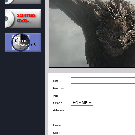
Nom :
Prénom :
Age :
Sexe :
Adresse :
E-mail :
Site :