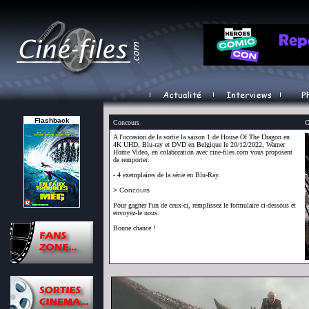
Flashback
Concours
C
A l'occasion de la sortie la saison 1 de House Of The Dragon en
4K UHD, Blu-ray et DVD en Belgique le 20/12/2022, Warner
Home Video, en colaboration avec cine-files.com vous proposent
de remporter:
- 4 exemplaires de la série en Blu-Ray.
> Concours
Pour gagner l'un de ceux-ci, remplissez le formulaire ci-dessous et
envoyez-le nous.
Bonne chance !