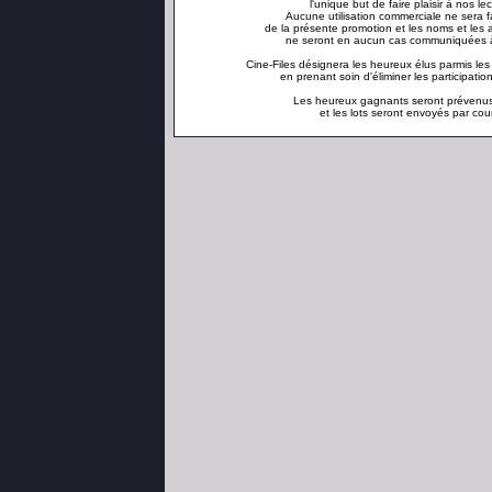
l'unique but de faire plaisir à nos le
Aucune utilisation commerciale ne sera f
de la présente promotion et les noms et les 
ne seront en aucun cas communiquées à 
Cine-Files désignera les heureux élus parmis le
en prenant soin d'éliminer les participatio
Les heureux gagnants seront prévenus
et les lots seront envoyés par courr