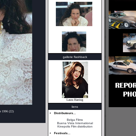
gallerie flashback
Laura Harring
liens
e 1996 (22)
Distributeurs...
Belga Films
Buena Vista International
Kinepolis Film distribution
Festivals...