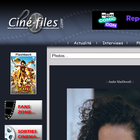
Flashback
:: Andie MacDowell ::