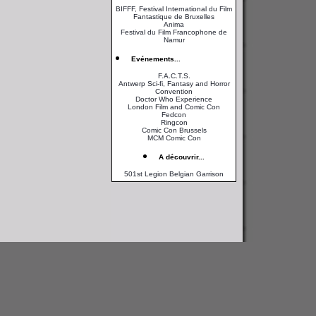
BIFFF, Festival International du Film
Fantastique de Bruxelles
Anima
Festival du Film Francophone de
Namur
Evénements...
F.A.C.T.S.
Antwerp Sci-fi, Fantasy and Horror
Convention
Doctor Who Experience
London Film and Comic Con
Fedcon
Ringcon
Comic Con Brussels
MCM Comic Con
A découvrir...
501st Legion Belgian Garrison