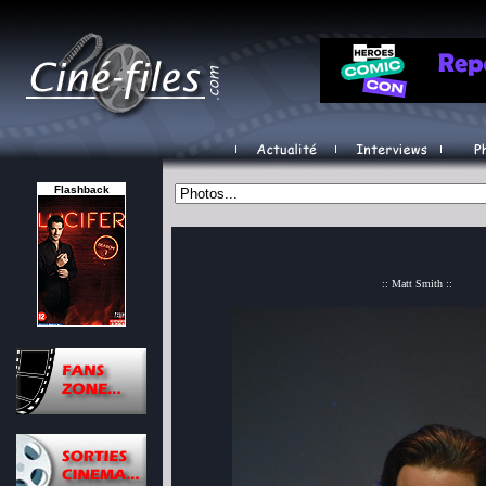
Flashback
:: Matt Smith ::