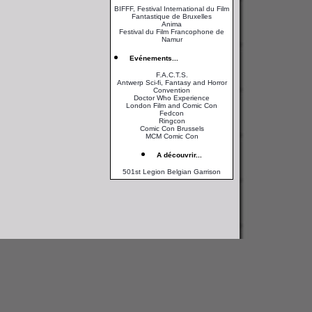
BIFFF, Festival International du Film
Fantastique de Bruxelles
Anima
Festival du Film Francophone de
Namur
Evénements...
F.A.C.T.S.
Antwerp Sci-fi, Fantasy and Horror
Convention
Doctor Who Experience
London Film and Comic Con
Fedcon
Ringcon
Comic Con Brussels
MCM Comic Con
A découvrir...
501st Legion Belgian Garrison