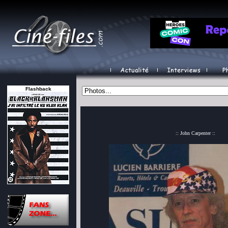
Flashback
:: John Carpenter ::