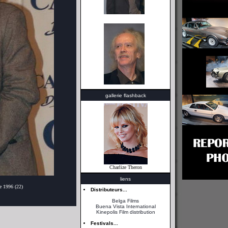
gallerie flashback
Charlize Theron
liens
e 1996 (22)
Distributeurs...
Belga Films
Buena Vista International
Kinepolis Film distribution
Festivals...